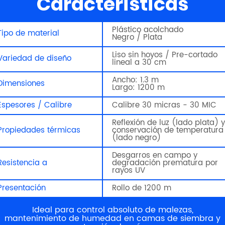
Características
Plástico acolchado
Tipo de material
Negro / Plata
Liso sin hoyos / Pre-cortado
Variedad de diseño
lineal a 30 cm
Ancho: 1.3 m
Dimensiones
Largo: 1200 m
Espesores / Calibre
Calibre 30 micras - 30 MIC
Reflexión de luz (lado plata) y
Propiedades térmicas
conservación de temperatura
(lado negro)
Desgarros en campo y
Resistencia a
degradación prematura por
rayos UV
Presentación
Rollo de 1200 m
Ideal para control absoluto de malezas,
mantenimiento de humedad en camas de siembra y