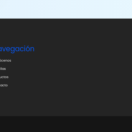
avegación
ócenos
llas
uctos
acto