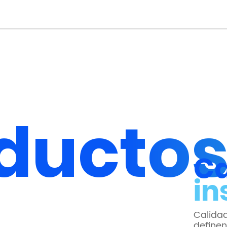
ducto
Ca
in
Calidad
definen