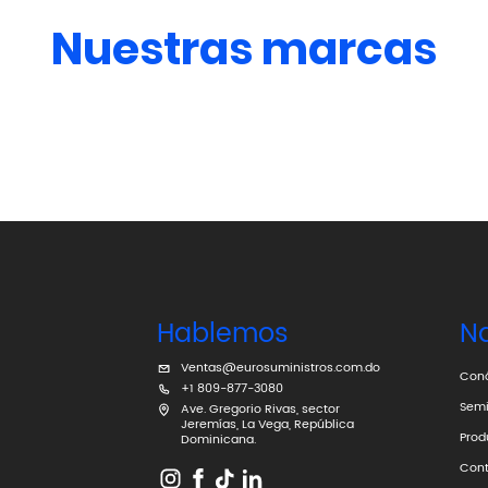
Nuestras marcas
Hablemos
N
Ventas@eurosuministros.com.do
Con
+1 809-877-3080
Semi
Ave. Gregorio Rivas, sector
Jeremías, La Vega, República
Prod
Dominicana.
Cont