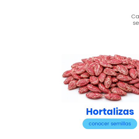
Ca
se
Hortalizas
conocer semillas