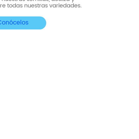
e todas nuestras variedades.
Conócelos
onfianza,
mbra
angatú