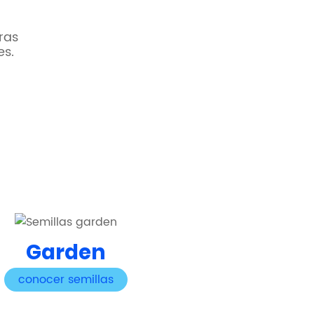
ras
es.
Garden
conocer semillas