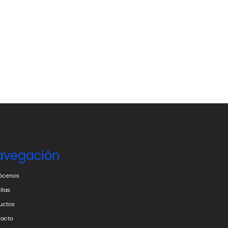
avegación
ócenos
llas
uctos
acto