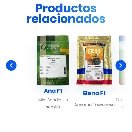
Productos
relacionados
Ana F1
Ti
Elena F1
Mini Sandía sin
Pepino 
Auyama Taiwanesa
semilla
camp