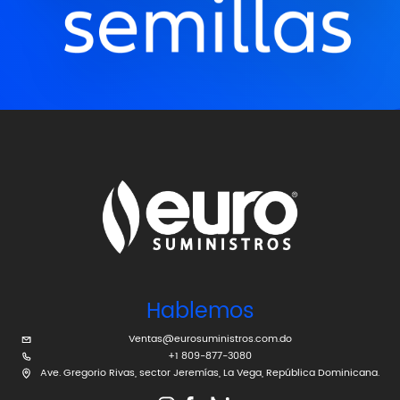
Hablemos
Ventas@eurosuministros.com.do
+1 809-877-3080
Ave. Gregorio Rivas, sector Jeremías, La Vega, República Dominicana.