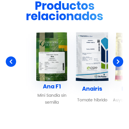
Productos
relacionados
Ana F1
Anairis
El
Mini Sandía sin
Tomate híbrido
Auyama
semilla