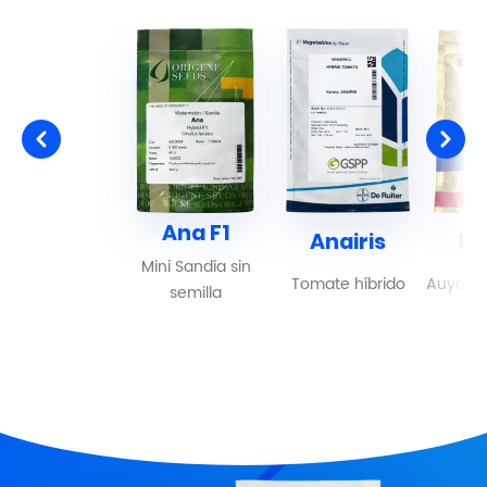
Ana F1
Anairis
El
Mini Sandía sin
Tomate híbrido
Auyama
semilla