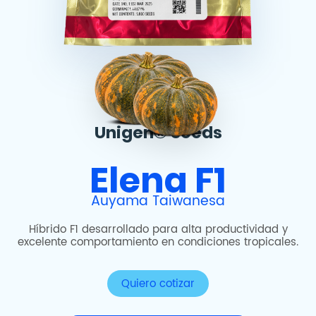
Unigen® Seeds
Elena F1
Auyama Taiwanesa
Híbrido F1 desarrollado para alta productividad y
excelente comportamiento en condiciones tropicales.
Quiero cotizar