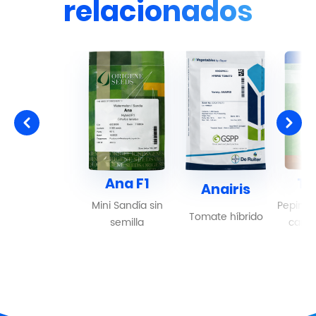
relacionados
Ana F1
Ti
Anairis
Mini Sandía sin
Pepino 
Tomate híbrido
semilla
camp